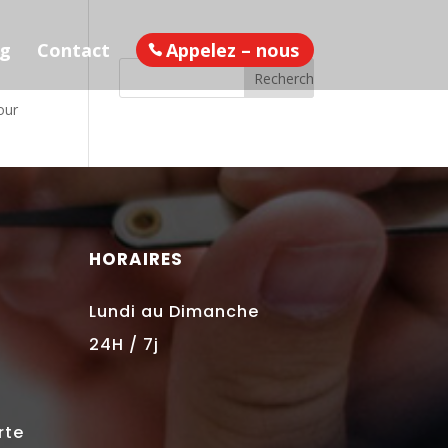
og
Contact
Appelez – nous
our
HORAIRES
Lundi au Dimanche
24H / 7j
rte