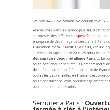
[vc_row 0= » »][vc_column][vc_column_text 0= » 
Afin de vivre dans un monde plus sûr, il est reco
serrures et des différents
dispositifs anti-vol
. Po
entreprise de dépannage de serrurerie à Paris qui
D’Alembert métal,
Serrurier à Paris
, est une éq
intervention rapide entre 20 et 25 minutes sur P
dépannage rideau métallique Paris
, … Le b
toute confiance et sécurité. D’Alembert métal aime
de se faire cambrioler à Paris et en Ile de Franc
toutes les deux minutes en France. C’est pourquo
toute concurrence. Vous obtenez également des co
tout en restant en sécurité.
Serrurier à Paris :
Ouvertu
fermée à clés à l’intérie