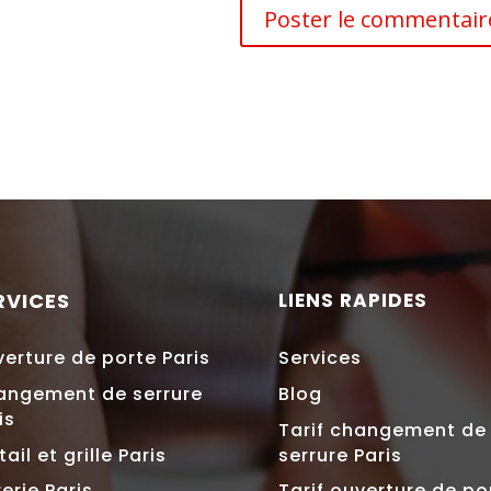
RVICES
LIENS RAPIDES
erture de porte Paris
Services
angement de serrure
Blog
is
Tarif changement de
tail et grille Paris
serrure Paris
rerie Paris
Tarif ouverture de po