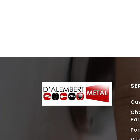
SE
Ouv
Ch
Par
Por
Vit