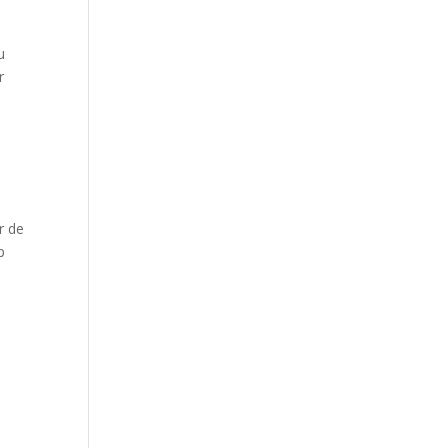
u
r
r de
p