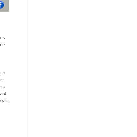
vos
une
 en
ue
ieu
iant
 vie,