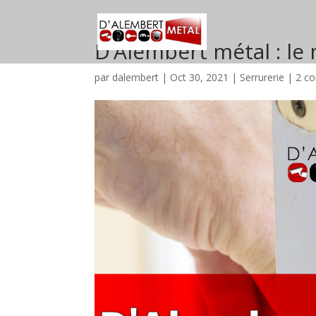
D’Alembert métal : le m
par
dalembert
|
Oct 30, 2021
|
Serrurerie
|
2 c